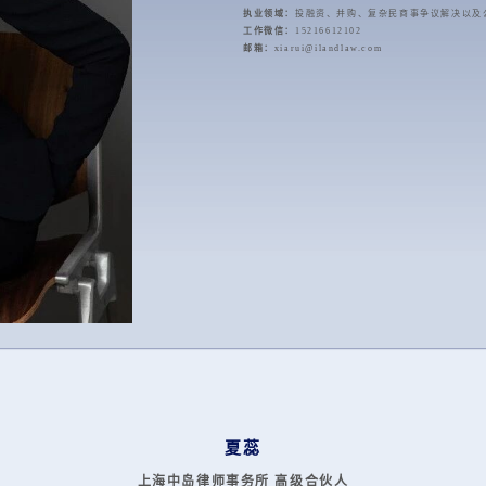
执业领域：
投融资、并购、复杂民商事争议解决以及
工作微信：
15216612102
邮箱：
xiarui@ilandlaw.com
夏蕊
上海中岛律师事务所 高级合伙人