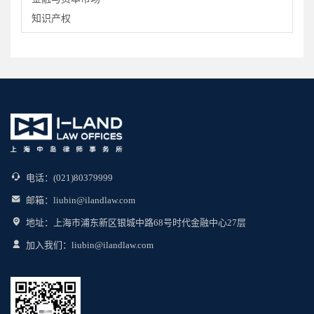
知识产权
国际业务
土地-房产与城市更新
能源-环保与绿色金融
企业刑事风险防控与经济犯罪辩护
人力资源与劳动人事
行政与政府决策
电商与新经济
涉税法律事务与节税工程
电话：(021)80379999
海商海事
邮箱：liubin@ilandlaw.com
医药与健康
地址：上海市浦东新区银城中路68号时代金融中心27层
TMT与数据合规
加入我们：liubin@ilandlaw.com
传媒娱乐与体育
家事与财富传承
数据资产化及交易
民商事执行与不良资产处置