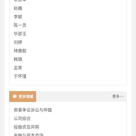
赵巍
李颖
陈一灵
毕邵玉
刘婷
林雅聪
韩璐
孟笑
于怀瑾
更多>>
更多领域
商事争议诉讼与仲裁
公司综合
投融资及并购
金融与资本市场