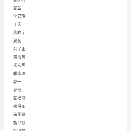
张茜
李君瑶
丁天
蒋皓宇
夏蕊
刘子正
黄海英
杨宏芹
季家琛
郭一
郭浩
张福淇
褚洪东
马俊峰
施旦娜
刘思梦