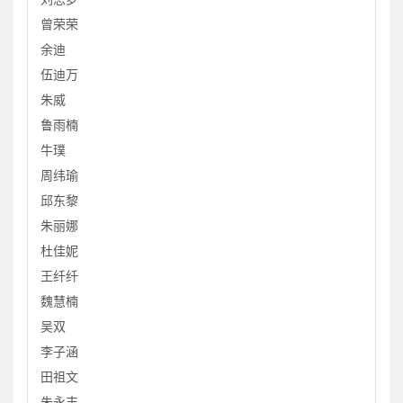
曾荣荣
余迪
伍迪万
朱威
鲁雨楠
牛璞
周纬瑜
邱东黎
朱丽娜
杜佳妮
王纤纤
魏慧楠
吴双
李子涵
田祖文
朱永丰