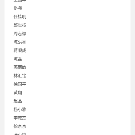
佟尧
任桂明
邱世枝
周志微
陈洪亮
蒋顺成
陈磊
郭丽敏
林汇铭
徐国平
黄翔
赵晶
杨小雅
李威杰
徐京京
张小梅