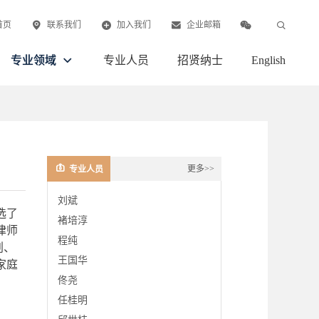
首页
联系我们
加入我们
企业邮箱
专业领域
专业人员
招贤纳士
English
更多>>
专业人员
刘斌
选了
褚培淳
律师
程纯
划、
王国华
家庭
佟尧
任桂明