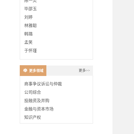
陈一灵
毕邵玉
刘婷
林雅聪
韩璐
孟笑
于怀瑾
更多>>
更多领域
商事争议诉讼与仲裁
公司综合
投融资及并购
金融与资本市场
知识产权
国际业务