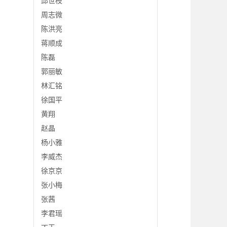
邱世枝
周志微
陈洪亮
蒋顺成
陈磊
郭丽敏
林汇铭
徐国平
黄翔
赵晶
杨小雅
李威杰
徐京京
张小梅
张茜
李君瑶