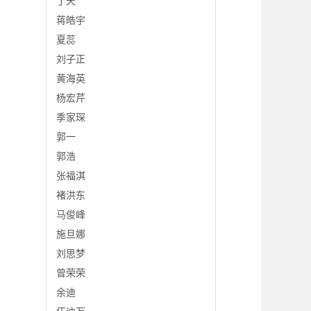
丁天
蒋皓宇
夏蕊
刘子正
黄海英
杨宏芹
季家琛
郭一
郭浩
张福淇
褚洪东
马俊峰
施旦娜
刘思梦
曾荣荣
余迪