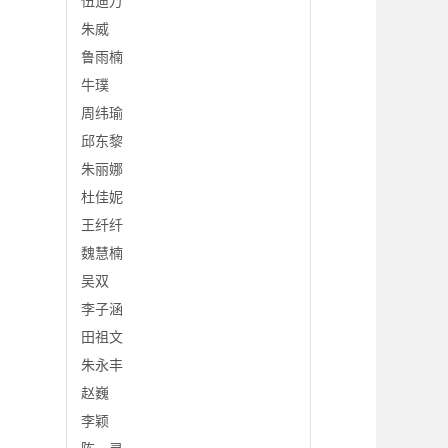
伍迪万
朱威
鲁雨楠
牛璞
周纬瑜
邱东黎
朱丽娜
杜佳妮
王纤纤
魏慧楠
吴双
李子涵
田祖文
朱永丰
赵巍
李颖