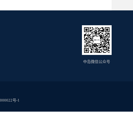
土地-房产与城市更新
能源-环保与绿色金融
企业刑事风险防控与经济犯罪辩护
人力资源与劳动人事
行政与政府决策
电商与新经济
涉税法律事务与节税工程
海商海事
中岛微信公众号
医药与健康
TMT与数据合规
传媒娱乐与体育
家事与财富传承
数据资产化及交易
000022号-1
民商事执行与不良资产处置